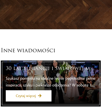
Inne wiadomości
30 lat elegancji i światowej m…
Szukasz pomysłu na idealne letnie popołudnie pełne
inspiracji, szyku i pięknego otoczenia? W sobotę 18
lipca 2026 r. resort golfowy Black Stork w Wielkiej
Czytaj więcej
Łomnicy zamieni się w centrum słowackiej mody.
Swoją autorską twórczość zaprezentuje tu ceniona