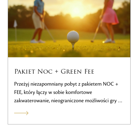
Pobyt z kursem Zielonej Karty
– 2026
Chcesz zacząć grać w golfa i zdobyć oficjalną
Zieloną Kartę? Skorzystaj z
specjalnego pobytu z
kursem SILVER Green Card
, który jest idealny dla
początkujących. Podczas pobytu
profesjonalny
trener poprowadzi Cię przez podstawy gry w
golfa, zasady i etykę gry
. Oprócz intensywnego