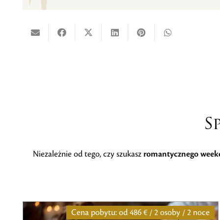
S
Niezależnie od tego, czy szukasz
romantycznego week
e
Cena pobytu: od
252€ / 2 osoby / 1 noc