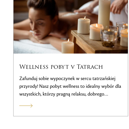
Pakiet Noc + Green Fee
Przeżyj niezapomniany pobyt z pakietem NOC +
FEE, który łączy w sobie komfortowe
zakwaterowanie, nieograniczone możliwości gry w
golfa i wellness. Specjalny pakiet pobytowy oferuje
korzystne ceny dla 2 osób z dostępem do pola
golfowego, świetną gastronomię i relaks w
luksusowej strefie wellness. Obowiązuje do