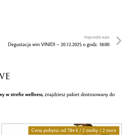
Poprzedni wpis
Degustacja win VINIDI – 20.12.2025 o godz. 18:00
we
wy w strefie wellness
, znajdziesz pakiet dostosowany do
Cena pobytu: od
817 € / 2 osoby / 3 noce