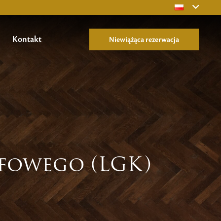
Kontakt
Niewiążąca rezerwacja
lfowego (LGK)