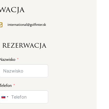
wacja
international@golfinter.sk
 rezerwacja
Nazwisko
Telefon
Slovakia
+421