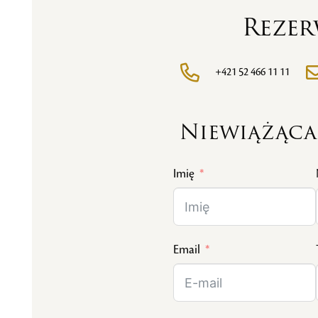
Rezer
+421 52 466 11 11
Niewiążąca
Imię
Email