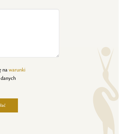
ę na
warunki
 danych
łać