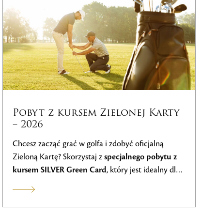
Pakiet Unlimited Golf – Pobyt
2026
Ciesz się niezapomnianym pobytem
nieograniczonym w golfie w Black Stork Golf
Resort
, który obejmuje
nielimitowane opłaty za
grę przez 3 dni
,
zakwaterowanie
w hotelu
International,
śniadanie
w formie bufetu,
centrum
odnowy biologicznej
z basenami i saunami,