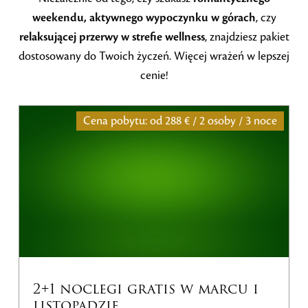
weekendu, aktywnego wypoczynku w górach
, czy
relaksującej przerwy w strefie wellness
, znajdziesz pakiet
dostosowany do Twoich życzeń. Więcej wrażeń w lepszej
cenie!
Cena pobytu: od
288 € / 2 osoby / 3 noce
+1 noclegi gratis w marcu i
Wel
istopadzie