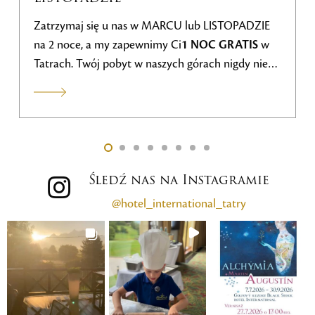
Zafun
atrzymaj się u nas w MARCU lub LISTOPADZIE
przyr
a 2 noce, a my zapewnimy Ci
1 NOC GRATIS
w
dla w
atrach. Twój pobyt w naszych górach nigdy nie
samop
ył tak korzystny.
Śledź nas na Instagramie
@hotel_international_tatry