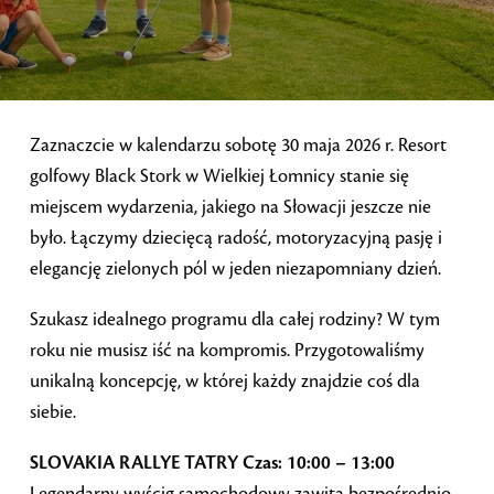
Zaznaczcie w kalendarzu sobotę 30 maja 2026 r. Resort
golfowy Black Stork w Wielkiej Łomnicy stanie się
miejscem wydarzenia, jakiego na Słowacji jeszcze nie
było. Łączymy dziecięcą radość, motoryzacyjną pasję i
elegancję zielonych pól w jeden niezapomniany dzień.
Szukasz idealnego programu dla całej rodziny? W tym
roku nie musisz iść na kompromis. Przygotowaliśmy
unikalną koncepcję, w której każdy znajdzie coś dla
siebie.
SLOVAKIA RALLYE TATRY
Czas: 10:00 – 13:00
Legendarny wyścig samochodowy zawita bezpośrednio