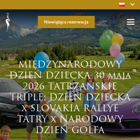
Niewiążąca rezerwacja
MIĘDZYNARODOWY
DZIEŃ DZIECKA 30 maja
2026 TATRZAŃSKIE
TRIPLE: DZIEŃ DZIECKA
x SLOVAKIA RALLYE
TATRY x NARODOWY
DZIEŃ GOLFA