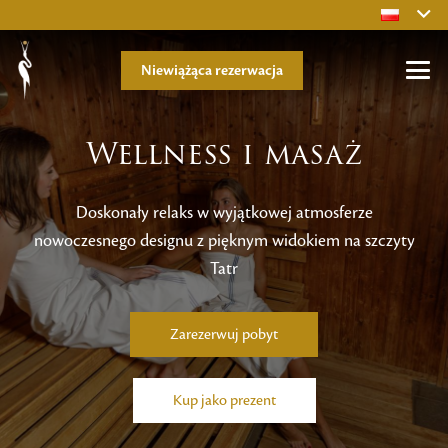
Niewiążąca rezerwacja
Wellness i masaż
Doskonały relaks w wyjątkowej atmosferze
nowoczesnego designu z pięknym widokiem na szczyty
Tatr
Zarezerwuj pobyt
Kup jako prezent