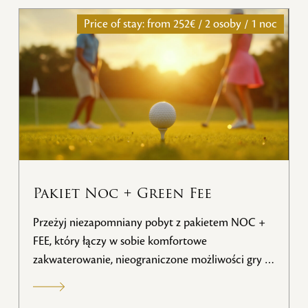
Price of stay: from
252€ / 2 osoby / 1 noc
Pakiet Noc + Green Fee
Przeżyj niezapomniany pobyt z pakietem NOC +
FEE, który łączy w sobie komfortowe
zakwaterowanie, nieograniczone możliwości gry w
golfa i wellness. Specjalny pakiet pobytowy oferuje
korzystne ceny dla 2 osób z dostępem do pola