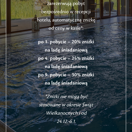
zarezerwują pobyt
bezpośrednio w recepcji
hotelu, automatyczną zniżkę
od ceny w kasie*:
po 1. pobycie – 20% zniżki
na ladę śniadaniową
po 4. pobycie – 25% zniżki
na ladę śniadaniową
po 9. pobycie – 30% zniżki
na ladę śniadaniową
*Zniżki nie mogą być
stosowane w okresie Świąt
Wielkanocnych i od
24.12.-6.1.