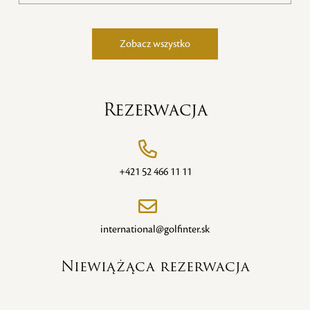
golfowego, świetną gastronomię i relaks w
luksusowej strefie wellness. Obowiązuje do
Zobacz wszystko
listopada 2026 r.
Rezerwacja
+421 52 466 11 11
international@golfinter.sk
Niewiążąca rezerwacja