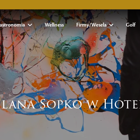
astronomia
Wellness
Firmy/Wesela
Golf
ilana Sopko w Hote