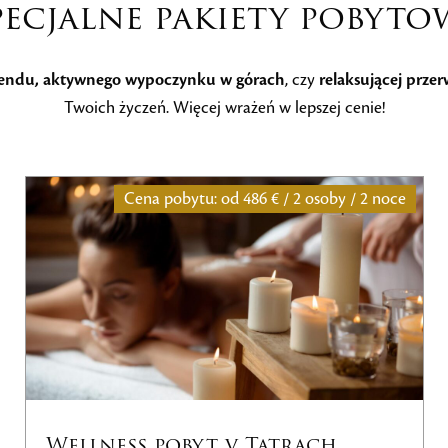
pecjalne pakiety pobyto
endu, aktywnego wypoczynku w górach
, czy
relaksującej przer
Twoich życzeń. Więcej wrażeń w lepszej cenie!
 / 2 osoby / 2 noce
Cena pobytu: od
252€ / 
trach
Pakiet Noc + Green Fe