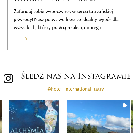
u tatrzańskiej
Przeżyj niezapomniany pobyt z pak
idealny wybór dla
FEE, który łączy w sobie komfortowe
, dobrego
zakwaterowanie, nieograniczone moż
ym poziomie.
golfa i wellness. Specjalny pakiet po
korzystne ceny dla 2 osób z dostępe
golfowego, świetną gastronomię i rel
luksusowej strefie wellness. Obowiąz
listopada 2026 r.
Śledź nas na Instagramie
@hotel_international_tatry