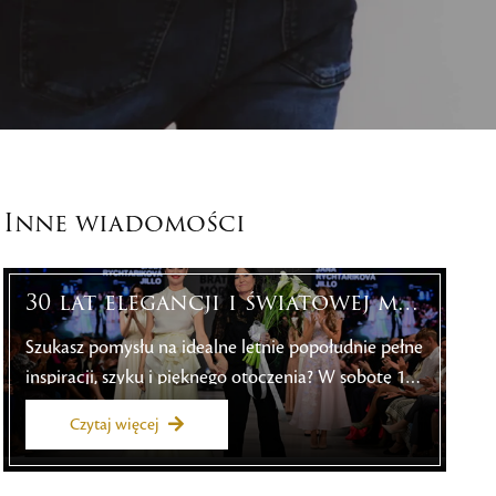
Inne wiadomości
30 lat elegancji i światowej m…
Szukasz pomysłu na idealne letnie popołudnie pełne
inspiracji, szyku i pięknego otoczenia? W sobotę 18
lipca 2026 r. resort golfowy Black Stork w Wielkiej
Czytaj więcej
Łomnicy zamieni się w centrum słowackiej mody.
Swoją autorską twórczość zaprezentuje tu ceniona