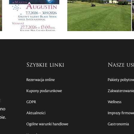
Szybkie linki
Nasze us
Rezerwacja online
Pakiety pobyto
Kupony podarunkowe
Zakwaterowani
ć
GDPR
Wellness
wno
Aktualności
Imprezy firmow
bie.
Ogólne warunki handlowe
Gastronomia