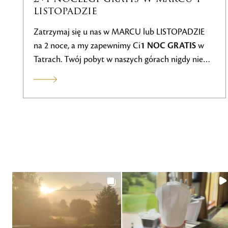
Zafunduj sobie wypoczynek w serc
 lub LISTOPADZIE
przyrody! Nasz pobyt wellness to 
1 NOC GRATIS
w
wszystkich, którzy pragną relaksu
 górach nigdy nie
samopoczucia i usług na najwyższ