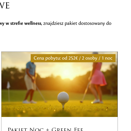
we
wy w strefie wellness
, znajdziesz pakiet dostosowany do
2 osoby / 1 noc
Cena pobytu: od
784 € / 2 os
e
Pobyt z kursem Zielonej