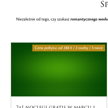
S
Niezależnie od tego, czy szukasz
romantycznego week
8 € / 2 osoby / 3 noce
Cena pobytu: od
486 €
 w marcu i
Wellness pobyt v Ta