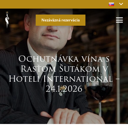
Nezáväzná rezervácia
Ochutnávka vína s
Rasťom Šutákom v
Hoteli International –
24.1.2026