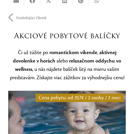
Nasledujúci článok
Akciové pobytové balíčky
Či už túžite po
romantickom víkende
,
aktívnej
dovolenke v horách
alebo
relaxačnom oddychu vo
wellness
, u nás nájdete balíček šitý na mieru vašim
predstavám. Získajte viac zážitkov za výhodnejšiu cenu!
Cena pobytu: od
357€ / 2 osoby / 2 noci