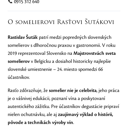
📞 0915 312 640
O somelierovi Rasťovi Šutákovi
Rastislav Šuták
patrí medzi popredných slovenských
somelierov s dlhoročnou praxou v gastronomii. V roku
2019 reprezentoval Slovensko na
Majstrovstvách sveta
somelierov
v Belgicku a dosiahol historicky najlepšie
slovenské umiestnenie – 24. miesto spomedzi 66
účastníkov.
Rasťo zdôrazňuje, že
somelier nie je celebrita
, jeho práca
je o vášnivej edukácii, poznaní vína a poskytovaní
autentického zážitku. Pre účastníkov degustácie pripraví
nielen ochutnávku, ale aj
zaujímavý výklad o histórii,
pôvode a technikách výroby vín
.