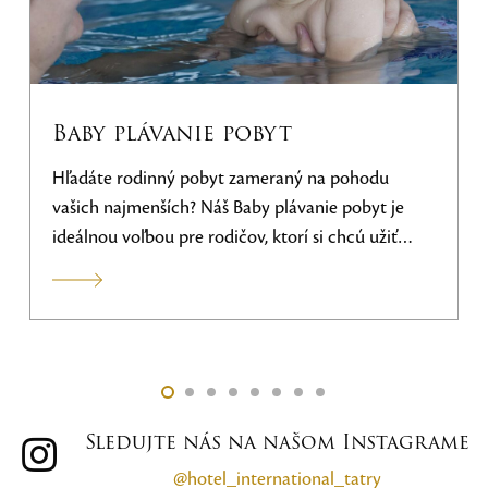
Baby plávanie pobyt
Hľadáte rodinný pobyt zameraný na pohodu
vašich najmenších? Náš Baby plávanie pobyt je
ideálnou voľbou pre rodičov, ktorí si chcú užiť
relaxačnú dovolenku a zároveň zoznámiť svoje
dieťatko s radosťou z vody!
Rezervujte si svoj
Baby
plávanie pobyt
ešte dnes a užite si
nezabudnuteľné chvíle s rodinou v krásnom
prostredí Vysokých Tatier!
Prvá lekcia začína v
deň príchodu o 17:00 hod.
Sledujte nás na našom Instagrame
@hotel_international_tatry