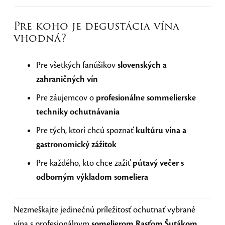
Pre koho je degustácia vína
vhodná?
Pre všetkých fanúšikov
slovenských a
zahraničných vín
Pre záujemcov o
profesionálne sommelierske
techniky ochutnávania
Pre tých, ktorí chcú spoznať
kultúru vína a
gastronomický zážitok
Pre každého, kto chce zažiť
pútavý večer s
odborným výkladom someliera
Nezmeškajte jedinečnú príležitosť ochutnať vybrané
vína s profesionálnym
somelierom Rasťom Šutákom