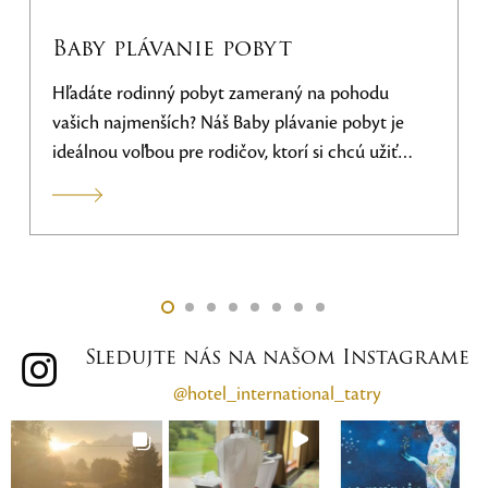
Baby plávanie pobyt
Hľadáte rodinný pobyt zameraný na pohodu
D
vašich najmenších? Náš Baby plávanie pobyt je
w
ideálnou voľbou pre rodičov, ktorí si chcú užiť
k
relaxačnú dovolenku a zároveň zoznámiť svoje
s
dieťatko s radosťou z vody!
Rezervujte si svoj
Baby
plávanie pobyt
ešte dnes a užite si
nezabudnuteľné chvíle s rodinou v krásnom
prostredí Vysokých Tatier!
Prvá lekcia začína v
deň príchodu o 17:00 hod.
Sledujte nás na našom Instagrame
@hotel_international_tatry