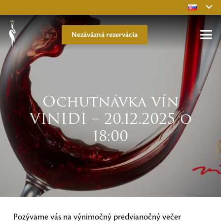
Nezáväzná rezervácia
Ochutnávka vín
VINIDI – 20.12.2025 o
18:00
Pozývame vás na výnimočný predvianočný večer