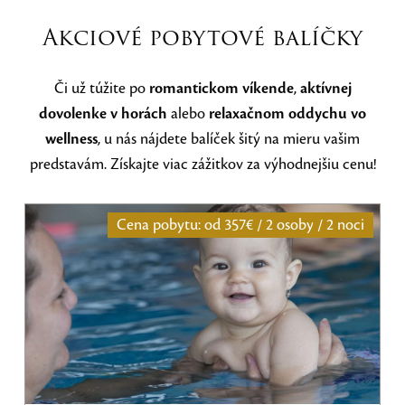
Akciové pobytové balíčky
Či už túžite po
romantickom víkende
,
aktívnej
dovolenke v horách
alebo
relaxačnom oddychu vo
wellness
, u nás nájdete balíček šitý na mieru vašim
predstavám. Získajte viac zážitkov za výhodnejšiu cenu!
Cena pobytu: od
357€ / 2 osoby / 2 noci