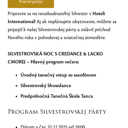
Pozrieť pobyt
Pripravte sa na nezabudnuteľný Silvester v
Hoteli
International
! Aj ak neplánujete ubytovanie, môžete sa
pripojiť k našej Silvestrovskej párty a osláviť príchod
Nového roka v pohodovej a sviatočnej atmosfére.
SILVESTROVSKÁ NOC S CREDANCE & LACKO
CMOREJ –
Hlavný program večera:
Úvodný tanečný vstup so saxofónom
Silvestrovský Showdance
Predpolnočná Tanečná Škola Tanca
Program Silvestrovskej párty
Dátum a čas: 31.12.2025 od 19:00