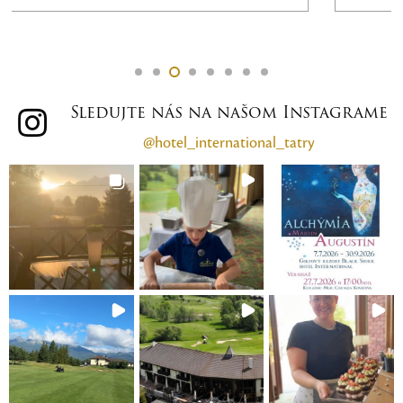
nezabudnuteľných momentov.
Sledujte nás na našom Instagrame
@hotel_international_tatry