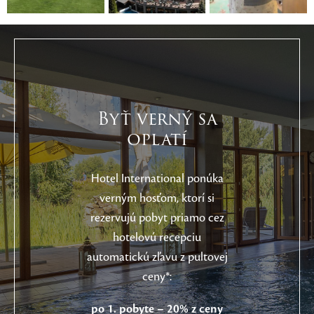
Byť verný sa
oplatí
Hotel International ponúka
verným hosťom, ktorí si
rezervujú pobyt priamo cez
hotelovú recepciu
automatickú zľavu z pultovej
ceny*:
po 1. pobyte – 20% z ceny