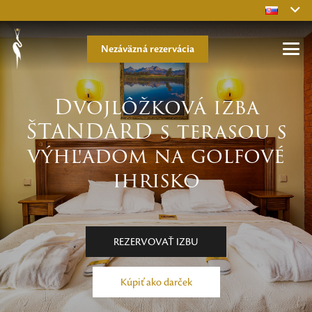
Nezáväzná rezervácia
Dvojlôžková izba
ŠTANDARD s terasou s
výhľadom na golfové
ihrisko
REZERVOVAŤ IZBU
Kúpiť ako darček