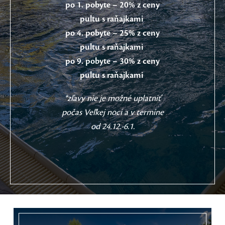
po 1. pobyte – 20% z ceny
pultu s raňajkami
po 4. pobyte – 25% z ceny
pultu s raňajkami
po 9. pobyte – 30% z ceny
pultu s raňajkami
*zľavy nie je možné uplatniť
počas Veľkej noci a v termíne
od 24.12.-6.1.