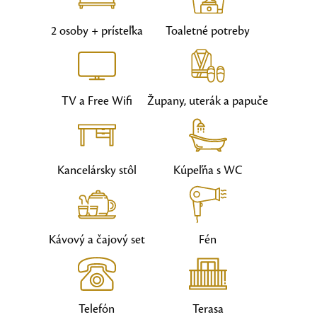
2 osoby + prísteľka
Toaletné potreby
TV a Free Wifi
Župany, uterák a papuče
Kancelársky stôl
Kúpeľňa s WC
Kávový a čajový set
Fén
Telefón
Terasa