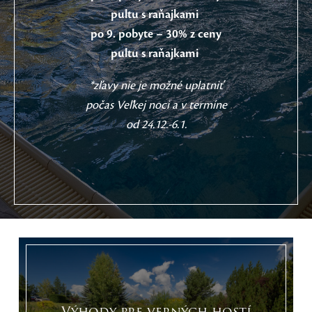
pultu s raňajkami
po 9. pobyte – 30% z ceny
pultu s raňajkami
*zľavy nie je možné uplatniť
počas Veľkej noci a v termíne
od 24.12.-6.1.