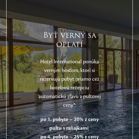
Byť verný sa
oplatí
Hotel International ponúka
verným hosťom, ktorí si
rezervujú pobyt priamo cez
hotelovú recepciu
automatickú zľavu z pultovej
ceny*:
po 1. pobyte – 20% z ceny
pultu s raňajkami
po 4. pobyte – 25% z ceny