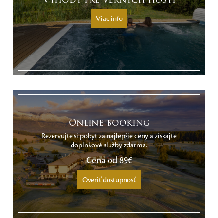
Výhody pre verných hostí
Viac info
Online booking
Rezervujte si pobyt za najlepšie ceny a získajte
doplnkové služby zdarma.
Cena od
89€
Overiť dostupnosť