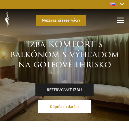
Nezáväzná rezervácia
Izba KOMFORT s
balkónom s výhľadom
na golfové ihrisko
REZERVOVAŤ IZBU
Kúpiť ako darček