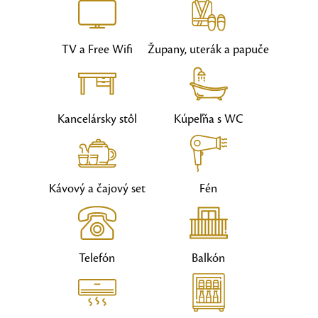
TV a Free Wifi
Župany, uterák a papuče
Kancelársky stôl
Kúpeľňa s WC
Kávový a čajový set
Fén
Telefón
Balkón