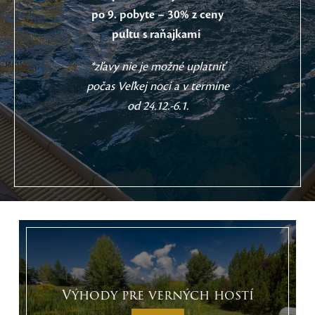
po 9. pobyte – 30% z ceny
pultu s raňajkami
*zľavy nie je možné uplatniť
počas Veľkej noci a v termíne
od 24.12.-6.1.
Výhody pre verných hostí