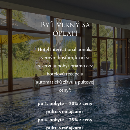
Byť verný sa
oplatí
Hotel International ponúka
verným hosťom, ktorí si
rezervujú pobyt priamo cez
hotelovú recepciu
automatickú zľavu z pultovej
ceny*:
po 1. pobyte – 20% z ceny
pultu s raňajkami
po 4. pobyte – 25% z ceny
pultu s raňajkami