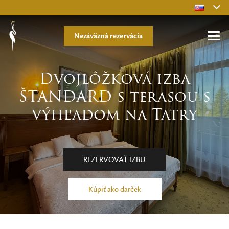
Nezáväzná rezervácia
Dvojlôžková izba
ŠTANDARD s terasou s
výhľadom na Tatry
REZERVOVAŤ IZBU
Kúpiť ako darček